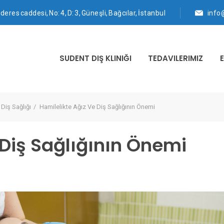
eres caddesi, No: 4, D: 3, Güneşli, Bağcılar, İstanbul
info
SUDENT DIŞ KLINIĞI
TEDAVILERIMIZ
E
 Diş Sağlığı
Hamilelikte Ağız Ve Diş Sağlığının Önemi
 Diş Sağlığının Önemi