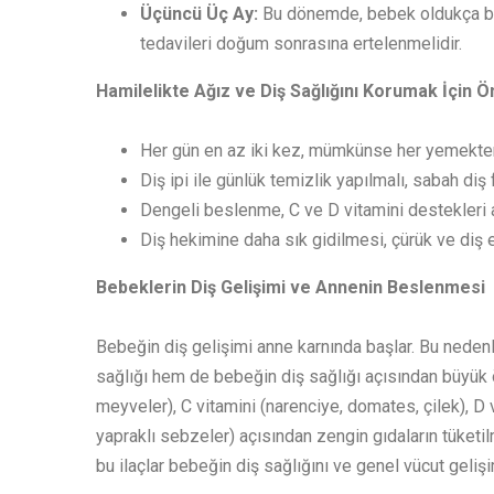
Üçüncü Üç Ay:
Bu dönemde, bebek oldukça büy
tedavileri doğum sonrasına ertelenmelidir.
Hamilelikte Ağız ve Diş Sağlığını Korumak İçin Ö
Her gün en az iki kez, mümkünse her yemekten 
Diş ipi ile günlük temizlik yapılmalı, sabah diş
Dengeli beslenme, C ve D vitamini destekleri 
Diş hekimine daha sık gidilmesi, çürük ve diş et
Bebeklerin Diş Gelişimi ve Annenin Beslenmesi
Bebeğin diş gelişimi anne karnında başlar. Bu nede
sağlığı hem de bebeğin diş sağlığı açısından büyük ön
meyveler), C vitamini (narenciye, domates, çilek), D vi
yapraklı sebzeler) açısından zengin gıdaların tüketilm
bu ilaçlar bebeğin diş sağlığını ve genel vücut geliş