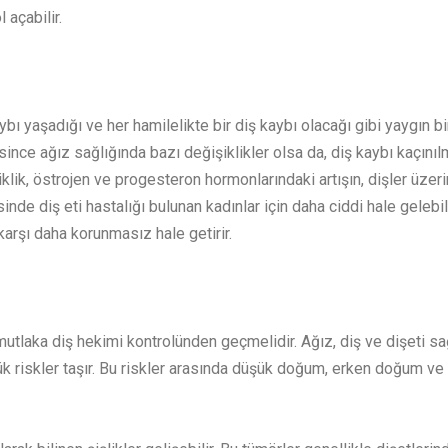
 açabilir.
bı yaşadığı ve her hamilelikte bir diş kaybı olacağı gibi yaygın bi
since ağız sağlığında bazı değişiklikler olsa da, diş kaybı kaçınıl
iklik, östrojen ve progesteron hormonlarındaki artışın, dişler üzer
inde diş eti hastalığı bulunan kadınlar için daha ciddi hale gelebili
karşı daha korunmasız hale getirir.
tlaka diş hekimi kontrolünden geçmelidir. Ağız, diş ve dişeti sa
k riskler taşır. Bu riskler arasında düşük doğum, erken doğum ve