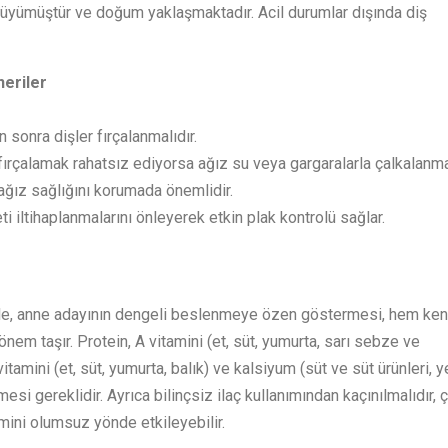
ümüştür ve doğum yaklaşmaktadır. Acil durumlar dışında diş
neriler
sonra dişler fırçalanmalıdır.
 fırçalamak rahatsız ediyorsa ağız su veya gargaralarla çalkalanmal
ağız sağlığını korumada önemlidir.
i iltihaplanmalarını önleyerek etkin plak kontrolü sağlar.
nle, anne adayının dengeli beslenmeye özen göstermesi, hem ken
em taşır. Protein, A vitamini (et, süt, yumurta, sarı sebze ve
tamini (et, süt, yumurta, balık) ve kalsiyum (süt ve süt ürünleri, y
esi gereklidir. Ayrıca bilinçsiz ilaç kullanımından kaçınılmalıdır, 
imini olumsuz yönde etkileyebilir.