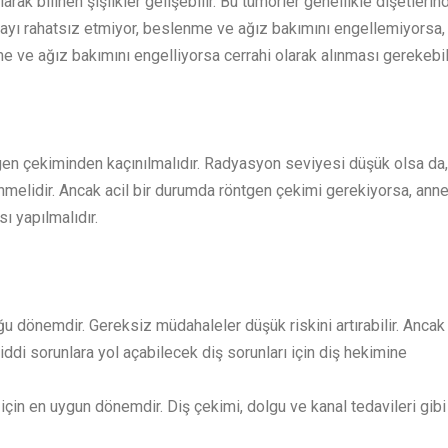
rak bilinen şişlikler gelişebilir. Bu tümörler genellikle dişetlerin
stayı rahatsız etmiyor, beslenme ve ağız bakımını engellemiyorsa,
e ve ağız bakımını engelliyorsa cerrahi olarak alınması gerekebili
tgen çekiminden kaçınılmalıdır. Radyasyon seviyesi düşük olsa da,
melidir. Ancak acil bir durumda röntgen çekimi gerekiyorsa, anne
 yapılmalıdır.
dönemdir. Gereksiz müdahaleler düşük riskini artırabilir. Ancak
di sorunlara yol açabilecek diş sorunları için diş hekimine
için en uygun dönemdir. Diş çekimi, dolgu ve kanal tedavileri gibi