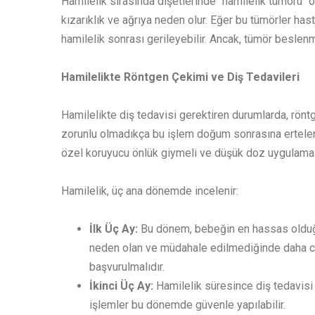
Hamilelik sırasında dişetlerinde "hamilelik tümörü" ola
kızarıklık ve ağrıya neden olur. Eğer bu tümörler ha
hamilelik sonrası gerileyebilir. Ancak, tümör beslenm
Hamilelikte Röntgen Çekimi ve Diş Tedavileri
Hamilelikte diş tedavisi gerektiren durumlarda, rön
zorunlu olmadıkça bu işlem doğum sonrasına ertelen
özel koruyucu önlük giymeli ve düşük doz uygulaması
Hamilelik, üç ana dönemde incelenir:
İlk Üç Ay:
Bu dönem, bebeğin en hassas olduğu 
neden olan ve müdahale edilmediğinde daha cid
başvurulmalıdır.
İkinci Üç Ay:
Hamilelik süresince diş tedavisi 
işlemler bu dönemde güvenle yapılabilir.