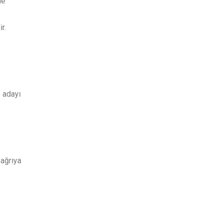
de
r.
 adayı
 ağrıya