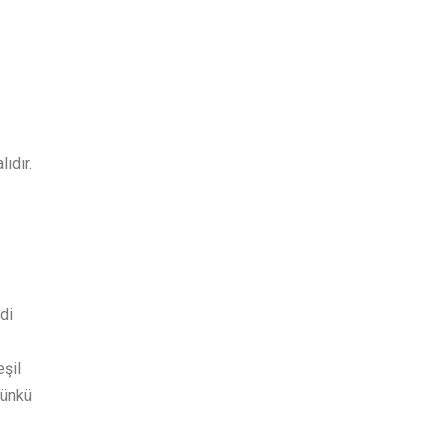
ıdır.
di
eşil
çünkü