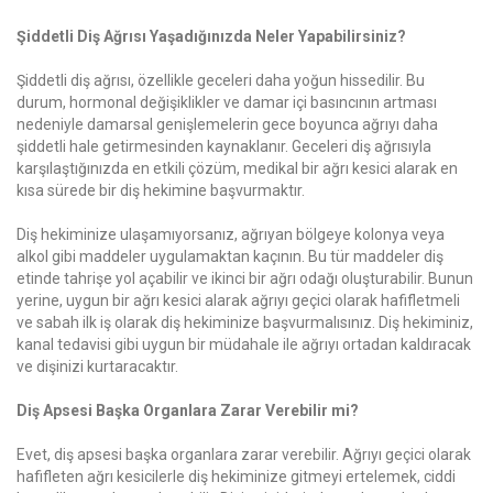
Şiddetli Diş Ağrısı Yaşadığınızda Neler Yapabilirsiniz?
Şiddetli diş ağrısı, özellikle geceleri daha yoğun hissedilir. Bu
durum, hormonal değişiklikler ve damar içi basıncının artması
nedeniyle damarsal genişlemelerin gece boyunca ağrıyı daha
şiddetli hale getirmesinden kaynaklanır. Geceleri diş ağrısıyla
karşılaştığınızda en etkili çözüm, medikal bir ağrı kesici alarak en
kısa sürede bir diş hekimine başvurmaktır.
Diş hekiminize ulaşamıyorsanız, ağrıyan bölgeye kolonya veya
alkol gibi maddeler uygulamaktan kaçının. Bu tür maddeler diş
etinde tahrişe yol açabilir ve ikinci bir ağrı odağı oluşturabilir. Bunun
yerine, uygun bir ağrı kesici alarak ağrıyı geçici olarak hafifletmeli
ve sabah ilk iş olarak diş hekiminize başvurmalısınız. Diş hekiminiz,
kanal tedavisi gibi uygun bir müdahale ile ağrıyı ortadan kaldıracak
ve dişinizi kurtaracaktır.
Diş Apsesi Başka Organlara Zarar Verebilir mi?
Evet, diş apsesi başka organlara zarar verebilir. Ağrıyı geçici olarak
hafifleten ağrı kesicilerle diş hekiminize gitmeyi ertelemek, ciddi