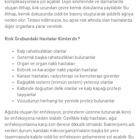
komplikasyonlara yol açabilir. Dişin sinirlerinde ve damarlarda
oluşan iltihap, kök ucundan çevre kemik dokularına yayılabilir. Bu
iltihap, kemik dokusunda ciddi bir basınç oluşturarak şiddetli ağrıya
neden olur. Tedavi edilmezse, bu apse risk altında olan hastalarda
diğer organlara zarar verebilir.
Risk Grubundaki Hastalar Kimlerdir?
Kalp rahatsızlıkları olanlar
Sistemik başka rahatsızlıkları bulunanlar
Organ ve organ nakli hastaları
Böbrek ve karaciğer nakli yapılan hastalar
Kanser hastaları, radyoterapi ve kemoterapi görenler
Bağışıklık sistemi (immün sistem) yetersiz olanlar
Kalbinde doğuştan delik olanlar ve kalp kapağı protezi
taşıyanlar
Vücudunun herhangi bir yerinde protez bulunanlar
Ağızda oluşan bir enfeksiyon, protezlerin üzerine tutunarak ikinci
bir enfeksiyona neden olabilir. Özellikle kalp hastaları, ağız
enfeksiyonlarına karşı son derece dikkatli olmalıdır. Bakteriyemi adı
verilen durum, kandaki mikroorganizmaların başka bir yere
taşınmasıyla kalpte ciddi bir enfeksiyon gelişmesine yol açabilir. Bu